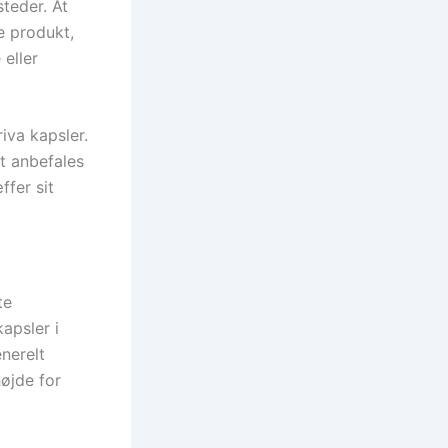
teder. At
e produkt,
eller
iva kapsler.
et anbefales
ffer sit
te
apsler i
nerelt
højde for