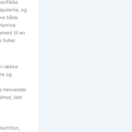
ecifikke
apslerne, og
sere både
Nutriva
ement til en
 huller.
 en række
ære og
re henvender
ndhed, idet
Nutrition
,