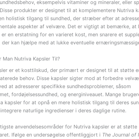
sundhedsbehov, eksempelvis vitaminer og mineraler, eller sp
. Disse produkter er designet til at komplementere Nutriva k
en holistisk tilgang til sundhed, der stræber efter at adres
mentale aspekter af velvære. Det er vigtigt at bemærke, at 
 er en erstatning for en varieret kost, men snarere et suppl
il, der kan hjælpe med at lukke eventuelle ernæringsmæssige
 Man Nutriva Kapsler Til?
ler er et kosttilskud, der primært er designet til at støtte
aterede behov. Disse kapsler sigter mod at forbedre velv
t ved at adresserer specifikke sundhedsproblemer, såsom
et, fordøjelsessundhed, og energiniveauet. Mange bruge
iva kapsler for at opnå en mere holistisk tilgang til deres su
integrere naturlige ingredienser i deres daglige rutine.
gtigste anvendelsesområder for Nutriva kapsler er at støtte
ret. Ifølge en undersøgelse offentliggjort i
The Journal of 