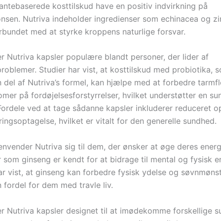
lantebaserede kosttilskud have en positiv indvirkning på
sen. Nutriva indeholder ingredienser som echinacea og zi
rbundet med at styrke kroppens naturlige forsvar.
r Nutriva kapsler populære blandt personer, der lider af
problemer. Studier har vist, at kosttilskud med probiotika,
 del af Nutriva’s formel, kan hjælpe med at forbedre tarmf
mer på fordøjelsesforstyrrelser, hvilket understøtter en su
 Fordele ved at tage sådanne kapsler inkluderer reduceret 
ngsoptagelse, hvilket er vitalt for den generelle sundhed.
nvender Nutriva sig til dem, der ønsker at øge deres energ
 som ginseng er kendt for at bidrage til mental og fysisk e
ar vist, at ginseng kan forbedre fysisk ydelse og søvnmønst
 fordel for dem med travle liv.
er Nutriva kapsler designet til at imødekomme forskellige 