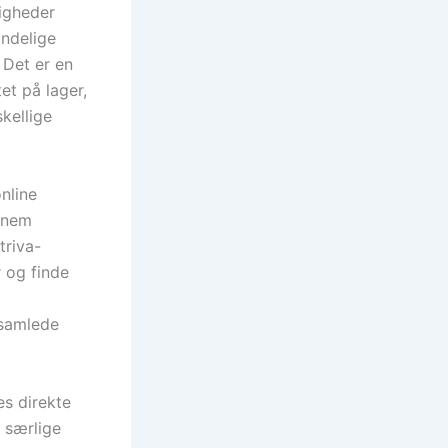
igheder
indelige
 Det er en
et på lager,
kellige
nline
nnem
triva-
r og finde
 samlede
es direkte
 særlige