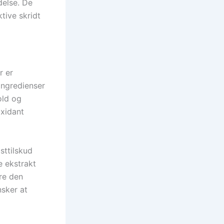
delse. De
tive skridt
r er
ingredienser
old og
oxidant
sttilskud
e ekstrakt
re den
nsker at