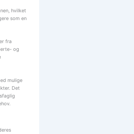
nen, hvilket
ngere som en
er fra
hjerte- og
e
med mulige
kter. Det
sfaglig
ehov.
deres