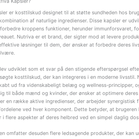
riva Kapsler?
ler er kosttilskud designet til at støtte sundheden hos bru
ombination af naturlige ingredienser. Disse kapsler er udv
 forbedre kroppens funktioner, herunder immunforsvaret, fo
eauet. Nutriva er et brand, der sigter mod at levere produk
effektive løsninger til dem, der ønsker at forbedre deres liv
elvære.
lev udviklet som et svar på den stigende efterspørgsel efte
øgte kosttilskud, der kan integreres i en moderne livsstil. 
skabt ud fra videnskabeligt belæg og wellness-principper, 
ig til både mænd og kvinder, der ønsker at optimere deres
r en række aktive ingredienser, der arbejder synergistisk f
ordelene ved hver komponent. Dette betyder, at brugeren
 i flere aspekter af deres helbred ved en simpel daglig dos
ien omfatter desuden flere ledsagende produkter, der kan u