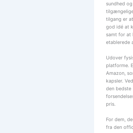
sundhed og 
tilgængelig
tilgang er a
god idé at k
samt for at
etablerede 
Udover fysi
platforme. 
Amazon, som
kapsler. Ve
den bedste
forsendelse
pris.
For dem, de
fra den off