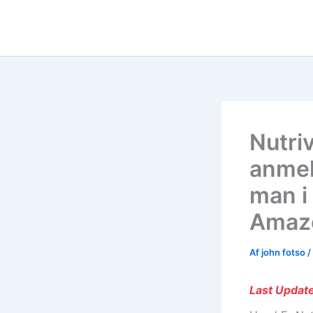
Gå
til
indholdet
Nutriv
anmel
man i
Amaz
Af
john fotso
/
Last Update