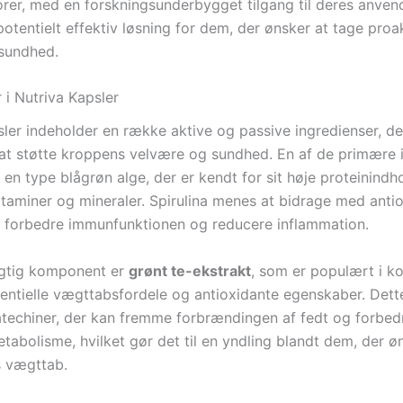
torer, med en forskningsunderbygget tilgang til deres anven
potentielt effektiv løsning for dem, der ønsker at tage proak
sundhed.
 i Nutriva Kapsler
sler indeholder en række aktive og passive ingredienser, de
l at støtte kroppens velvære og sundhed. En af de primære 
, en type blågrøn alge, der er kendt for sit høje proteinindh
itaminer og mineraler. Spirulina menes at bidrage med anti
 forbedre immunfunktionen og reducere inflammation.
igtig komponent er
grønt te-ekstrakt
, som er populært i ko
tentielle vægttabsfordele og antioxidante egenskaber. Dett
catechiner, der kan fremme forbrændingen af fedt og forbed
tabolisme, hvilket gør det til en yndling blandt dem, der ø
s vægttab.