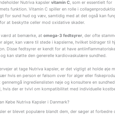
ndeholder Nutriva kapsler
vitamin C
, som er essentielt for
ts funktion. Vitamin C spiller en rolle i collagenproduktio
gt for sund hud og væv, samtidig med at det også kan fu
for at beskytte celler mod oxidative skader.
å værd at bemærke, at
omega-3 fedtsyrer
, der ofte stamm
ler alger, kan være til stede i kapslerne, hvilket bidrager til 
on. Disse fedtsyrer er kendt for at have antiinflammatorisk
og kan støtte den generelle kardiovaskulære sundhed.
vejer at tage Nutriva kapsler, er det vigtigt at holde øje 
især hvis en person er følsom over for alger eller fiskeprodu
t gennemgå ingredienslisten nøje og konsultere en sundhed
, hvis der er tvivl om kompatibilitet med individuelle kostb
n Købe Nutriva Kapsler i Danmark?
sler er blevet populære blandt dem, der søger at forbedre 