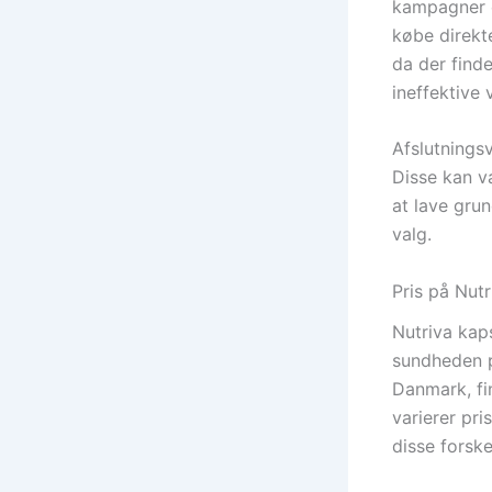
kampagner e
købe direkt
da der find
ineffektive 
Afslutningsv
Disse kan v
at lave grun
valg.
Pris på Nutr
Nutriva kaps
sundheden p
Danmark, fi
varierer pri
disse forske