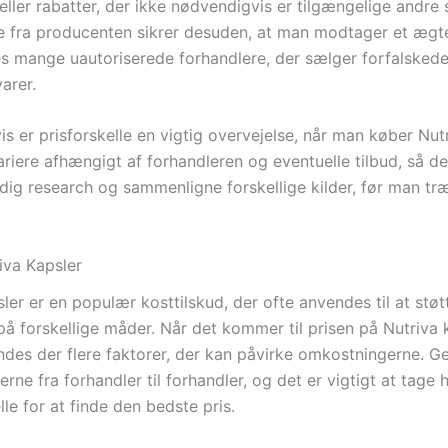
ller rabatter, der ikke nødvendigvis er tilgængelige andre s
e fra producenten sikrer desuden, at man modtager et ægt
es mange uautoriserede forhandlere, der sælger forfalskede 
varer.
is er prisforskelle en vigtig overvejelse, når man køber Nutr
ariere afhængigt af forhandleren og eventuelle tilbud, så d
dig research og sammenligne forskellige kilder, før man træ
iva Kapsler
ler er en populær kosttilskud, der ofte anvendes til at støt
å forskellige måder. Når det kommer til prisen på Nutriva k
ndes der flere faktorer, der kan påvirke omkostningerne. Ge
serne fra forhandler til forhandler, og det er vigtigt at tage 
lle for at finde den bedste pris.