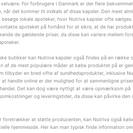
velvære. For forbrugere i Danmark er der flere bekvemmel
e, når det kommer til indkøb af disse kapsler. Den mest alm
t besøge lokale apoteker, hvor Nutriva kapsler ofte sælges.
ontakte apoteket på forhånd for at sikre, at de har produkt
 kende de gældende priser, da disse kan variere mellem fors
apoteker.
ske butikker kan Nutriva kapsler også findes på en række o
En af de mest populære måder at købe produktet på er ge
 tilbyder en bred vifte af sundhedsprodukter, inklusive Nu
d at handle online er der mulighed for at sammenligne prise
 handel. Det kan dog være nyttigt at være opmærksom på
somkostninger og leveringstider, da disse kan påvirke den
r foretrækker at støtte producenten, kan Nutriva også køb
icielle hjemmeside. Her kan man typisk finde information om