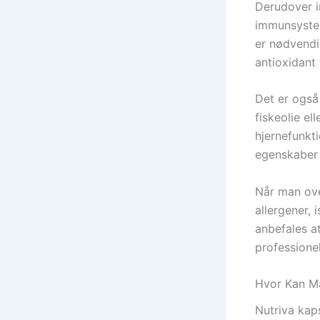
Derudover i
immunsysteme
er nødvendi
antioxidant 
Det er ogs
fiskeolie el
hjernefunkti
egenskaber 
Når man over
allergener, 
anbefales a
professionel
Hvor Kan Ma
Nutriva kap