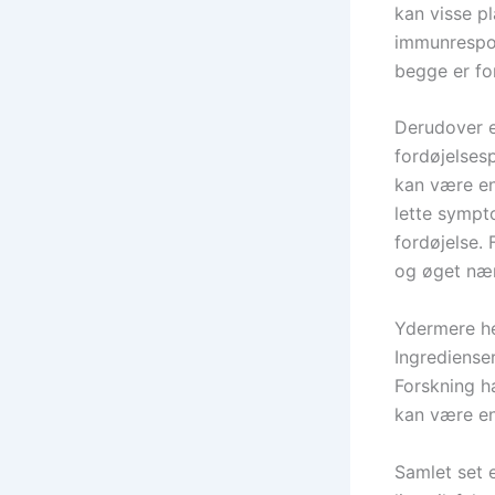
kan visse p
immunrespon
begge er fo
Derudover e
fordøjelses
kan være en
lette sympto
fordøjelse.
og øget næri
Ydermere he
Ingredienser
Forskning h
kan være en
Samlet set 