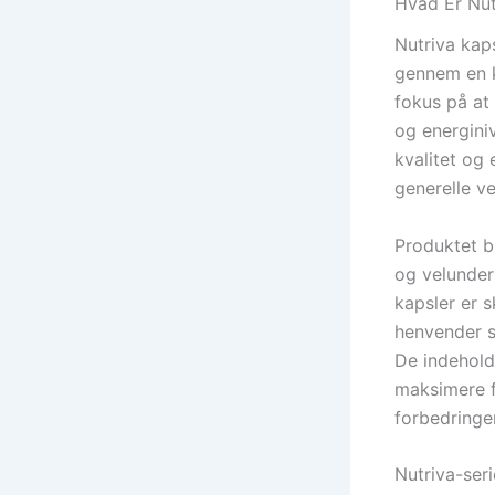
Hvad Er Nut
Nutriva kaps
gennem en k
fokus på at
og energiniv
kvalitet og 
generelle v
Produktet b
og velunders
kapsler er 
henvender s
De indeholde
maksimere f
forbedringer
Nutriva-ser