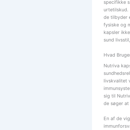
specifikke 
urtetilskud
de tilbyder 
fysiske og 
kapsler ikke
sund livsst
Hvad Bruger
Nutriva kaps
sundhedsrel
livskvalite
immunsystem
sig til Nutr
de søger at 
En af de vi
immunforsva