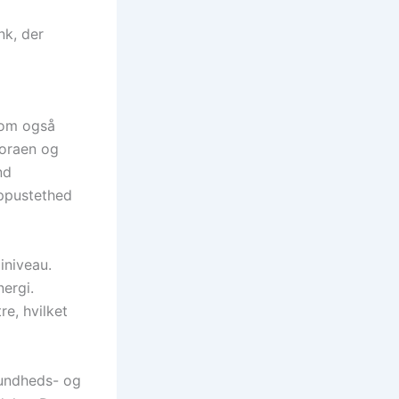
nk, der
 som også
loraen og
nd
oppustethed
iniveau.
nergi.
re, hvilket
sundheds- og