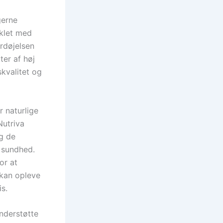
gerne
iklet med
rdøjelsen
ter af høj
skvalitet og
r naturlige
Nutriva
og de
 sundhed.
or at
 kan opleve
is.
nderstøtte