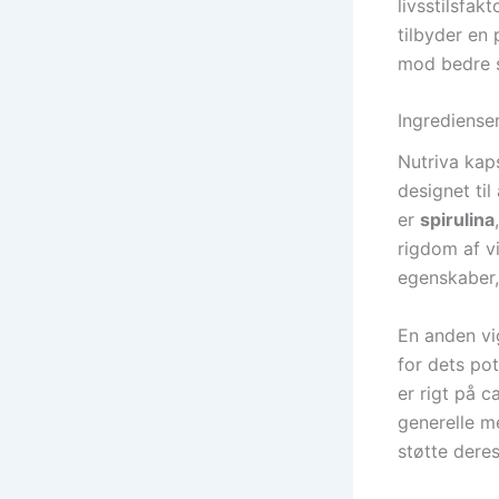
livsstilsfak
tilbyder en 
mod bedre 
Ingredienser
Nutriva kap
designet ti
er
spirulina
rigdom af v
egenskaber,
En anden v
for dets po
er rigt på 
generelle me
støtte dere