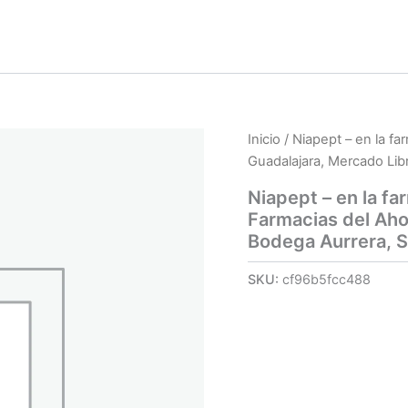
Inicio
/ Niapept – en la fa
Guadalajara, Mercado Libr
Niapept – en la fa
Farmacias del Aho
Bodega Aurrera, S
SKU:
cf96b5fcc488