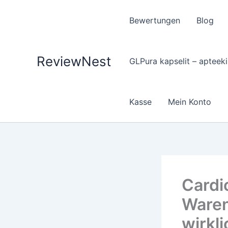
Zum
Inhalt
Bewertungen
Blog
springen
ReviewNest
GLPura kapselit – apteekis
Kasse
Mein Konto
Cardi
Waren
wirkli