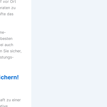
f vor Ort
eraten zu
äfte das
ine-
 besten
bei auch
 Sie sicher,
istungs-
ichern!
ft zu einer
ative