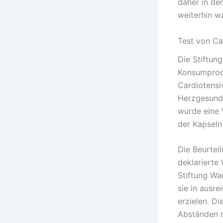
daher in de
weiterhin w
Test von Ca
Die Stiftun
Konsumprodu
Cardiotensi
Herzgesundh
wurde eine 
der Kapseln
Die Beurteil
deklarierte 
Stiftung War
sie in ausr
erzielen. D
Abständen n