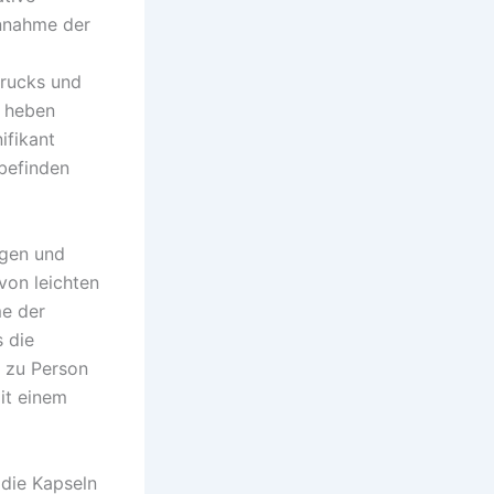
innahme der
drucks und
r heben
ifikant
lbefinden
ngen und
von leichten
e der
s die
n zu Person
it einem
 die Kapseln