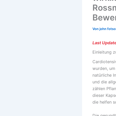
Rossm
Bewe
Von
john fots
Last Updat
Einleitung 
Cardiotensi
wurden, um 
natürliche I
und die all
zählen Pfla
dieser Kapse
die helfen s
Die gesundhe