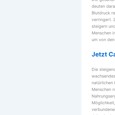
deuten dara
Blutdruck r
verringert.
steigern un
Menschen in
um von den p
Jetzt C
Die steigen
wachsendes
natürlichen 
Menschen na
Nahrungserg
Möglichkeit
verbundenen