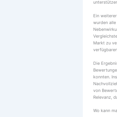
unterstütze
Ein weitere
wurden alle
Nebenwirkun
Vergleichst
Markt zu ve
verfügbaren
Die Ergebni
Bewertungen
konnten. In
Nachvollzie
von Bewertu
Relevanz, d
Wo kann ma