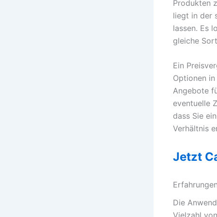
Produkten z
liegt in der
lassen. Es l
gleiche Sor
Ein Preisve
Optionen in
Angebote fü
eventuelle Z
dass Sie ei
Verhältnis e
Jetzt C
Erfahrunge
Die Anwendu
Vielzahl vo