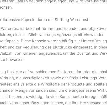
n letzten Jahren deutlich angestiegen und wird voraussichtl
achsen.
rdiotensive Kapseln durch die Stiftung Warentest
g Warentest ist bekannt für ihre umfassenden und objektive
kten, einschließlich Nahrungsergänzungsmitteln wie den
ve Kapseln. Diese Kapseln werden häufig zur Unterstützung
eit und zur Regulierung des Blutdrucks eingesetzt. In die
Vielzahl von Kriterien angewendet, um die Qualität und Wir
 zu bewerten.
ung basierte auf verschiedenen Faktoren, darunter die Inhal
Wirkung, die Verträglichkeit sowie der Preis-Leistungs-Verhä
entest analysierte die Wirkstoffe der Produkte und stellte 
eichender Menge vorhanden sind, um die angepriesene Wirk
ies ist besonders wichtig, da viele Konsumenten in regelmäß
ach Nahrungsergänzungen suchen, die ihre Herzgesundhei