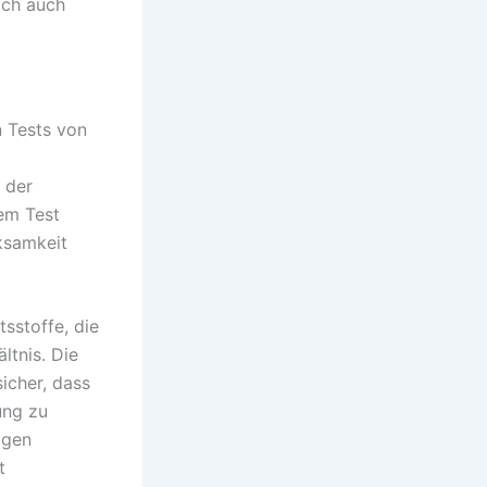
ich auch
n Tests von
 der
sem Test
ksamkeit
tsstoffe, die
ltnis. Die
sicher, dass
ung zu
igen
t