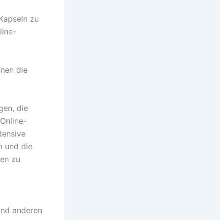
Kapseln zu
line-
hnen die
gen, die
Online-
tensive
n und die
fen zu
 und anderen