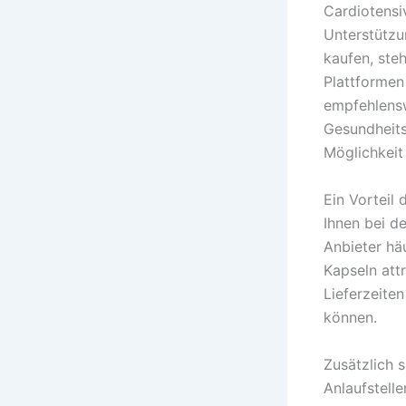
Cardiotensi
Unterstützu
kaufen, ste
Plattformen
empfehlensw
Gesundheits
Möglichkeit
Ein Vorteil
Ihnen bei d
Anbieter hä
Kapseln att
Lieferzeite
können.
Zusätzlich 
Anlaufstell