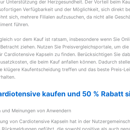
ur Unterstützung der Herzgesundheit. Der Vorteil beim Kau
 sofortigen Verfügbarkeit und der Möglichkeit, sich direkt b
ohnt sich, mehrere Filialen aufzusuchen, da nicht alle Gesch
timent führen.
rgleich vor dem Kauf ist ratsam, insbesondere wenn Sie Onl
 Betracht ziehen. Nutzen Sie Preisvergleichsportale, um die
r Cardiotensive Kapseln zu finden. Berücksichtigen Sie da
usatzkosten, die beim Kauf anfallen können. Dadurch stellen
ne klügere Kaufentscheidung treffen und das beste Preis-Le
rhalten.
ardiotensive kaufen und 50 % Rabatt s
n und Meinungen von Anwendern
ng von Cardiotensive Kapseln hat in der Nutzergemeinscha
n Rückmeldungen geführt, die sowohl positive als auch neg