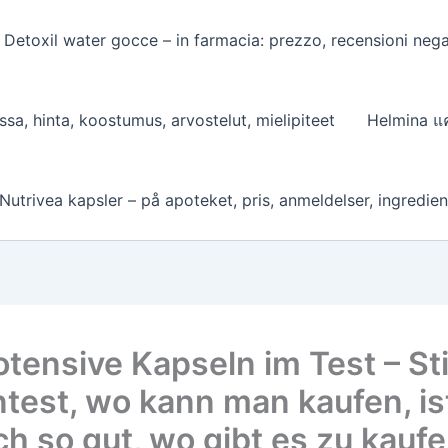
Detoxil water gocce – in farmacia: prezzo, recensioni negati
sa, hinta, koostumus, arvostelut, mielipiteet
Helmina แค
Nutrivea kapsler – på apoteket, pris, anmeldelser, ingredie
otensive Kapseln im Test – St
test, wo kann man kaufen, is
ch so gut, wo gibt es zu kaufe