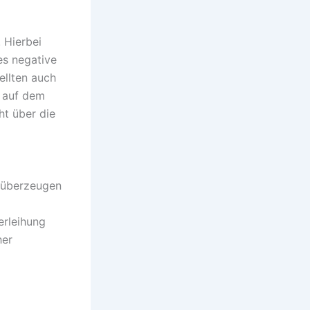
 Hierbei
es negative
ellten auch
n auf dem
ht über die
t überzeugen
erleihung
her