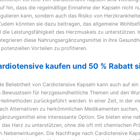
uf hin, dass die regelmäßige Einnahme der Kapseln nicht n
egulieren kann, sondern auch das Risiko von Herzkrankheit
 Zudem könnten sie dazu beitragen, das allgemeine Wohlbef
d die Leistungsfähigkeit des Herzmuskels zu unterstützen.
tegrieren diese Nahrungsergänzungsmittel in ihre Gesundhe
otenziellen Vorteilen zu profitieren.
ardiotensive kaufen und 50 % Rabatt s
de Beliebtheit von Cardiotensive Kapseln kann auch auf ein
 Bewusstsein für herzgesundheitliche Themen und den Wu
Heilmethoden zurückgeführt werden. In einer Zeit, in der vi
ch Alternativen zu herkömmlichen Medikamenten suchen, 
änzungsmittel eine interessante Option. Sie bieten eine nat
, das Herz zu unterstützen, ohne die oft mit chemischen Pr
 Nebenwirkungen. Die Nachfrage nach Cardiotensive Kapse