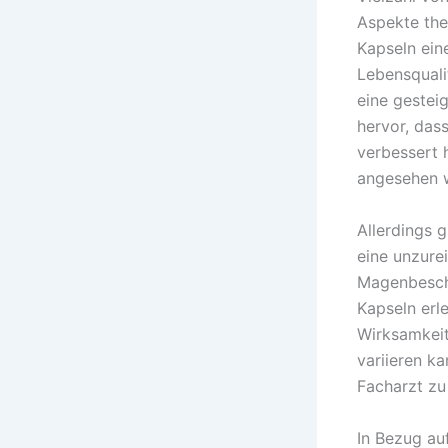
Aspekte the
Kapseln ein
Lebensquali
eine gestei
hervor, dass
verbessert 
angesehen w
Allerdings 
eine unzure
Magenbesch
Kapseln erl
Wirksamkeit
variieren k
Facharzt zu 
In Bezug auf