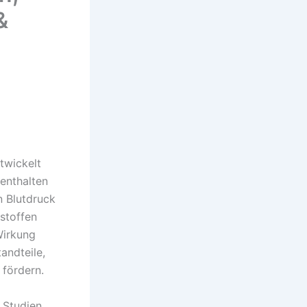
&
twickelt
enthalten
n Blutdruck
stoffen
Wirkung
andteile,
 fördern.
. Studien