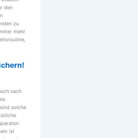
ur den
en
inden zu
 Immer mehr
itsroutine,
ichern!
nsch nach
ele
sind solche
ürliche
äparaten
ln ist