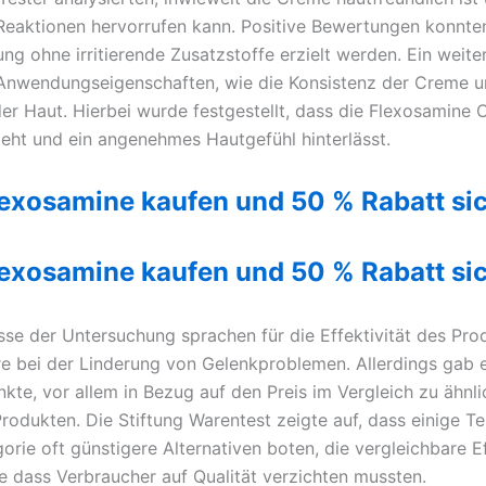
 Reaktionen hervorrufen kann. Positive Bewertungen konnten
ung ohne irritierende Zusatzstoffe erzielt werden. Ein weit
e Anwendungseigenschaften, wie die Konsistenz der Creme 
der Haut. Hierbei wurde festgestellt, dass die Flexosamine
zieht und ein angenehmes Hautgefühl hinterlässt.
lexosamine kaufen und 50 % Rabatt si
lexosamine kaufen und 50 % Rabatt si
sse der Untersuchung sprachen für die Effektivität des Pro
e bei der Linderung von Gelenkproblemen. Allerdings gab 
nkte, vor allem in Bezug auf den Preis im Vergleich zu ähnli
rodukten. Die Stiftung Warentest zeigte auf, dass einige Te
orie oft günstigere Alternativen boten, die vergleichbare E
e dass Verbraucher auf Qualität verzichten mussten.