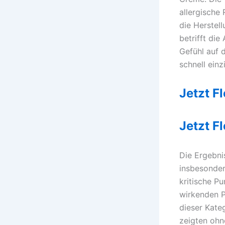
allergische
die Herstell
betrifft di
Gefühl auf 
schnell ein
Jetzt F
Jetzt F
Die Ergebni
insbesonder
kritische Pu
wirkenden P
dieser Kateg
zeigten ohn