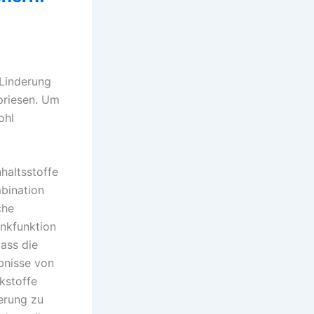
 Linderung
priesen. Um
ohl
.
haltsstoffe
mbination
che
nkfunktion
ass die
bnisse von
rkstoffe
derung zu