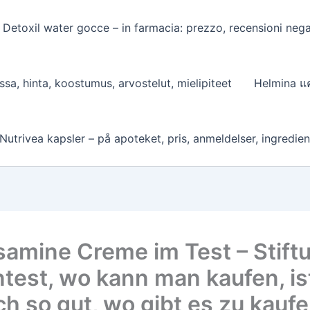
Detoxil water gocce – in farmacia: prezzo, recensioni negati
sa, hinta, koostumus, arvostelut, mielipiteet
Helmina แค
Nutrivea kapsler – på apoteket, pris, anmeldelser, ingredie
samine Creme im Test – Stift
test, wo kann man kaufen, is
ch so gut, wo gibt es zu kaufe