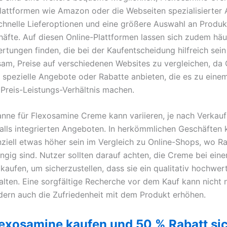
lattformen wie Amazon oder die Webseiten spezialisierter
schnelle Lieferoptionen und eine größere Auswahl an Produk
häfte. Auf diesen Online-Plattformen lassen sich zudem häu
tungen finden, die bei der Kaufentscheidung hilfreich sein
tsam, Preise auf verschiedenen Websites zu vergleichen, da 
t spezielle Angebote oder Rabatte anbieten, die es zu eine
 Preis-Leistungs-Verhältnis machen.
anne für Flexosamine Creme kann variieren, je nach Verkauf
lls integrierten Angeboten. In herkömmlichen Geschäften 
nziell etwas höher sein im Vergleich zu Online-Shops, wo R
ngig sind. Nutzer sollten darauf achten, die Creme bei ein
kaufen, um sicherzustellen, dass sie ein qualitativ hochwer
alten. Eine sorgfältige Recherche vor dem Kauf kann nicht 
dern auch die Zufriedenheit mit dem Produkt erhöhen.
lexosamine kaufen und 50 % Rabatt si