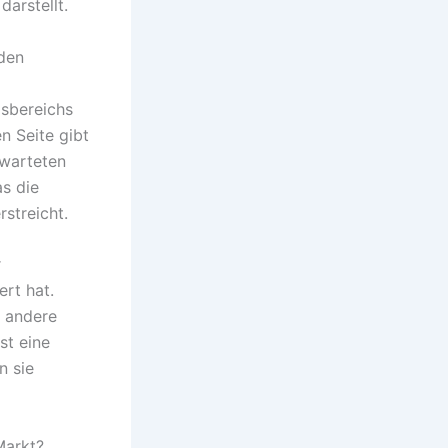
arstellt.
lden
sbereichs
 Seite gibt
rwarteten
s die
streicht.
r
rt hat.
n andere
st eine
n sie
Markt?