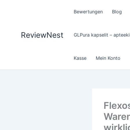
Zum
Inhalt
Bewertungen
Blog
springen
ReviewNest
GLPura kapselit – apteekis
Kasse
Mein Konto
Flexo
Waren
wirkli