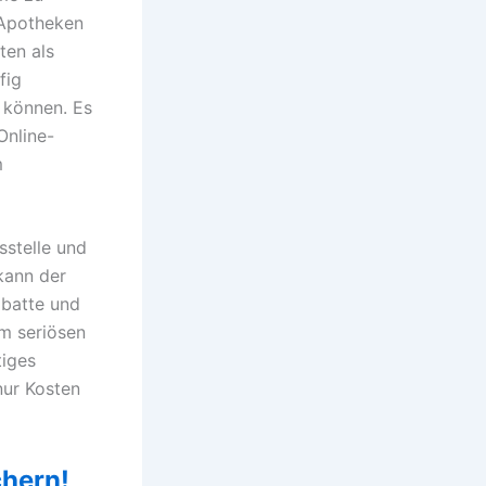
 Apotheken
ten als
fig
 können. Es
Online-
m
sstelle und
kann der
abatte und
em seriösen
tiges
nur Kosten
chern!