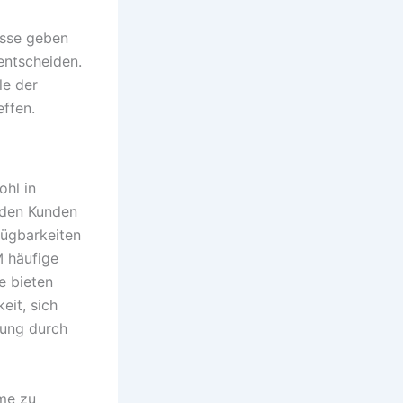
isse geben
entscheiden.
le der
ffen.
ohl in
t den Kunden
fügbarkeiten
M häufige
e bieten
eit, sich
tung durch
me zu