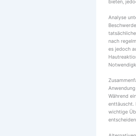
bieten, jed
Analyse unt
Beschwerden
tatsächlich
nach regelm
es jedoch a
Hautreaktio
Notwendigke
Zusammenfas
Anwendung s
Während ein
enttäuscht. 
wichtige Üb
entscheiden
Alternative