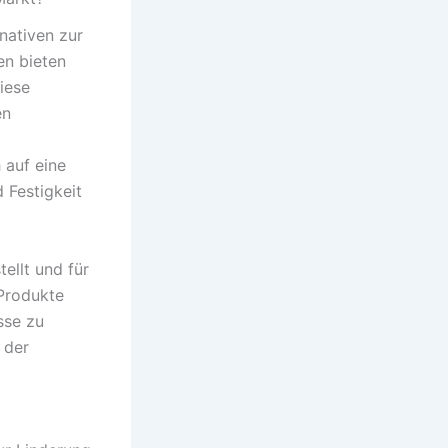
nativen zur
en bieten
iese
en
 auf eine
 Festigkeit
tellt und für
 Produkte
sse zu
 der