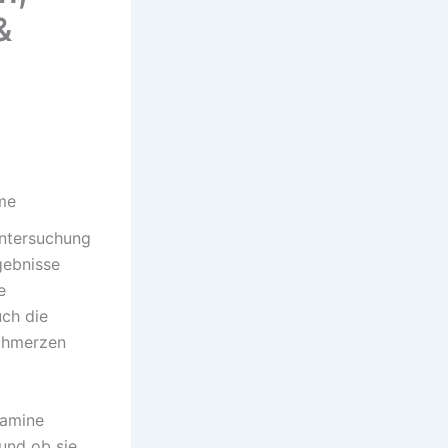
&
me
Untersuchung
gebnisse
e
ch die
schmerzen
samine
 und ob sie