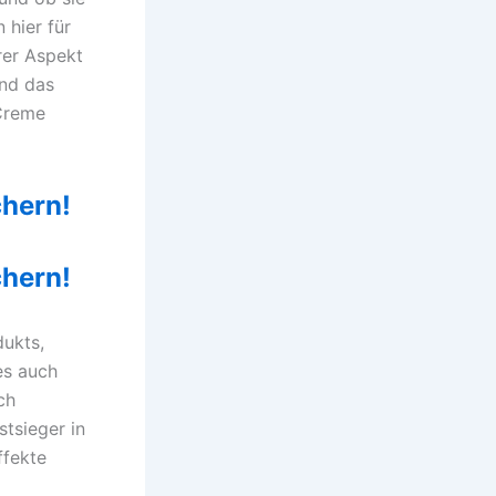
 hier für
erer Aspekt
und das
 Creme
chern!
chern!
dukts,
es auch
ch
stsieger in
ffekte