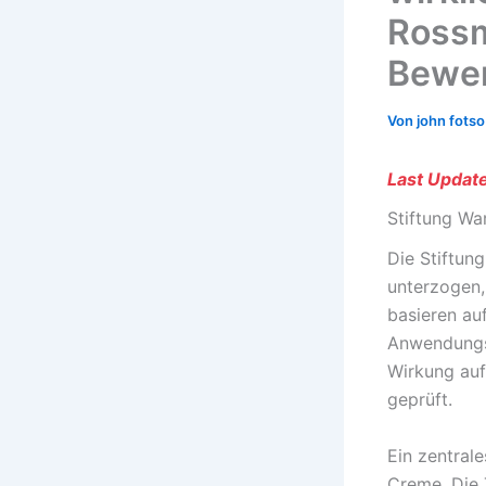
Rossm
Bewe
Von
john fots
Last Update
Stiftung Wa
Die Stiftun
unterzogen,
basieren auf
Anwendungse
Wirkung auf
geprüft.
Ein zentrale
Creme. Die 