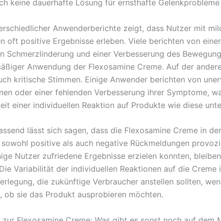
och keine dauerhafte Lösung für ernsthafte Gelenkprobleme d
erschiedlicher Anwenderberichte zeigt, dass Nutzer mit mi
 oft positive Ergebnisse erleben. Viele berichten von einer
en Schmerzlinderung und einer Verbesserung des Bewegung
äßiger Anwendung der Flexosamine Creme. Auf der anderen
uch kritische Stimmen. Einige Anwender berichten von une
nen oder einer fehlenden Verbesserung ihrer Symptome, wa
it einer individuellen Reaktion auf Produkte wie diese unter
send lässt sich sagen, dass die Flexosamine Creme in de
owohl positive als auch negative Rückmeldungen provozie
ige Nutzer zufriedene Ergebnisse erzielen konnten, bleibe
Die Variabilität der individuellen Reaktionen auf die Creme i
erlegung, die zukünftige Verbraucher anstellen sollten, wen
, ob sie das Produkt ausprobieren möchten.
n zur Flexosamine Creme: Was gibt es sonst noch auf dem 