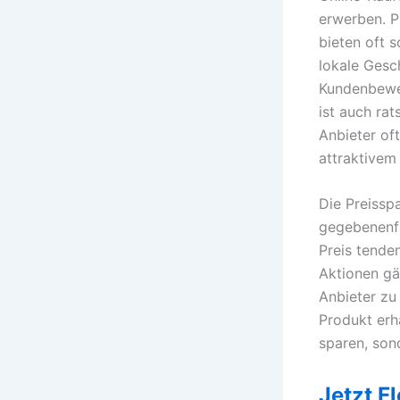
erwerben. P
bieten oft 
lokale Gesc
Kundenbewer
ist auch ra
Anbieter of
attraktivem
Die Preissp
gegebenenfa
Preis tende
Aktionen gä
Anbieter zu 
Produkt erh
sparen, son
Jetzt F